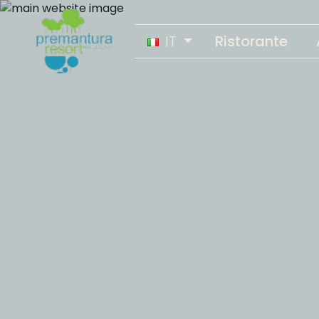
IT
Ristorante