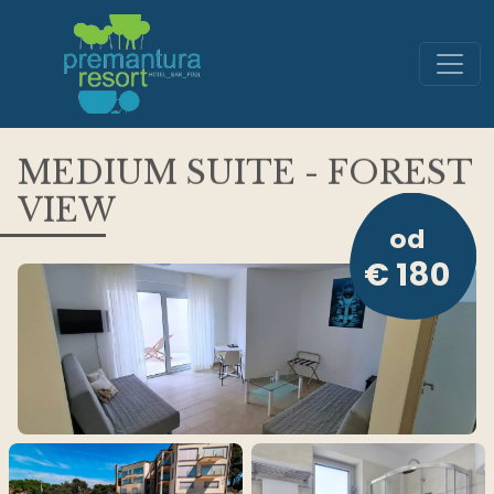
MEDIUM SUITE
-
FOREST
VIEW
od
€ 180