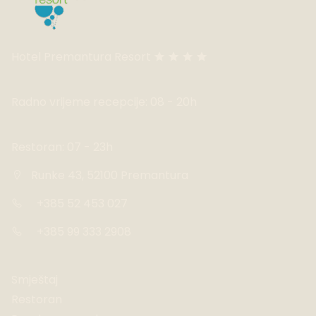
Hotel Premantura Resort
Radno vrijeme recepcije: 08 - 20h
Restoran: 07 - 23h
Runke 43, 52100 Premantura
+385 52 453 027
+385 99 333 2908
Smještaj
Restoran